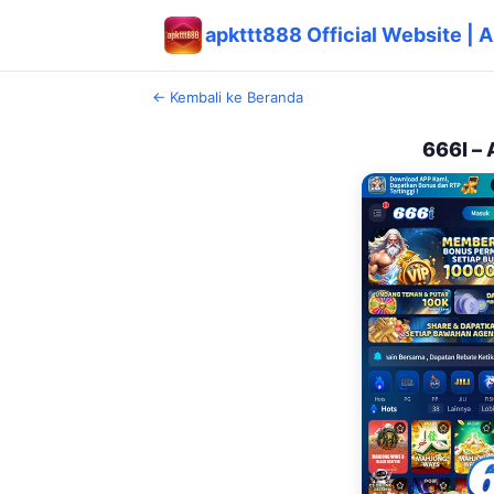
apkttt888 Official Website |
← Kembali ke Beranda
666I –