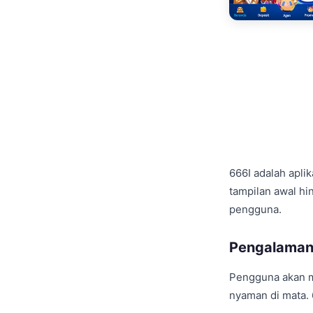
666I adalah apli
tampilan awal h
pengguna.
Pengalaman
Pengguna akan m
nyaman di mata. 